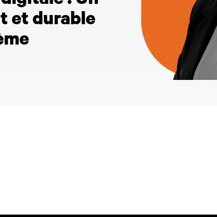
igitale : Un
nt et durable
tème