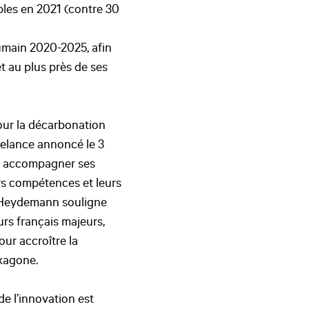
bles en 2021 (contre 30
umain 2020-2025, afin
t au plus près de ses
our la décarbonation
relance annoncé le 3
our accompagner ses
urs compétences et leurs
el Heydemann souligne
rs français majeurs,
our accroître la
exagone.
e l’innovation est