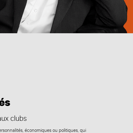
tés
aux clubs
rsonnalités, économiques ou politiques, qui