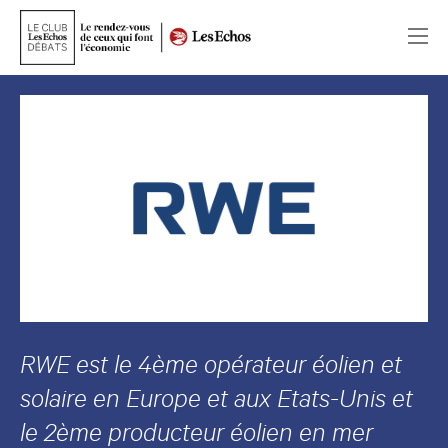
RWE est le 4ème opérateur éolien et
solaire en Europe et aux Etats-Unis et
le 2ème producteur éolien en mer