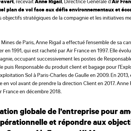
Favart
, recevait
Anne Rigail
, Directrice Générale d’
Air Fra
uel plan de vol face aux défis environnementaux et éc
s objectifs stratégiques de la compagnie et les initiatives
 Mines de Paris, Anne Rigail a effectué l’ensemble de sa car
er en 1991, qui est racheté par Air France en 1997. Elle évo
agnie, occupant successivement les postes de Responsabl
le puis Responsable du produit client et bagage pour l’Expl
Exploitation Sol à Paris-Charles de Gaulle en 2009. En 2013, 
e en vol avant de prendre la direction Client en 2017. Anne
ir France en décembre 2018.
tion globale de l’entreprise pour amé
érationnelle et répondre aux object