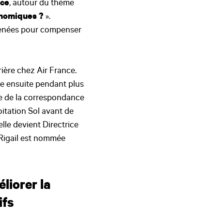
nce
, autour du thème
onomiques ?
».
 menées pour compenser
rière chez Air France.
lue ensuite pendant plus
e de la correspondance
oitation Sol avant de
elle devient Directrice
 Rigail est nommée
liorer la
ifs