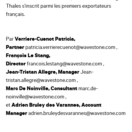
Thales s’inscrit parmi les premiers exportateurs
français.
Par
Verriere-Cuenot Patricia,
Partner
patricia.verrierecuenot@wavestone.com ,
François Le Stang,
Director
francois.lestang@wavestone.com ,
Jean-Tristan Allegre, Manager
Jean-
tristan.allegre@wavestone.com ,
Marc De Noinville, Consultant
marc.de-
noinville@wavestone.com ,
et
Adrien Bruley des Varannes, Account
Manager
adrien.bruleydesvarannes@wavestone.com